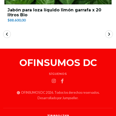
Jabón para loza líquido limón garrafa x 20
litros Bio
$88.600,00
OFINSUMOS DC
SÍGUENOS
OFINSUMOS DC 2026. Todos los derechos reservados.
Desarrollado por Jumpseller
.
3188904769