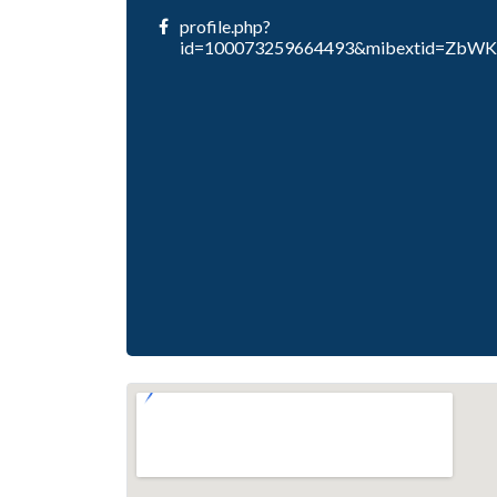
profile.php?
id=100073259664493&mibextid=ZbW