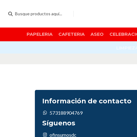
PAPELERIA
CAFETERIA
ASEO
CELEBRACI
LIMPIEZ
Información de contacto
573188904769
Síguenos
ofinsumosdc