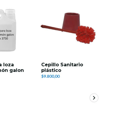
a loza
Cepillo Sanitario
Desinfec
imón galon
plástico
pisos Bio
3750 ml
$9.800,00
$13.600,00