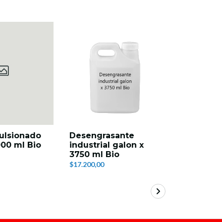
ulsionado
Desengrasante
Jabón Mul
000 ml Bio
industrial galon x
galon x 
3750 ml Bio
$18.600,00
$17.200,00