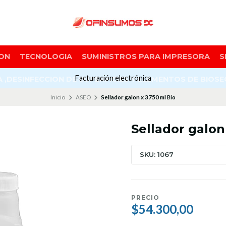
ON
TECNOLOGIA
SUMINISTROS PARA IMPRESORA
S
Facturación electrónica
A ,DESINFECCION DE SUPERFICIES Y ELEMENTOS DE BIOS
Inicio
ASEO
Sellador galon x 3750 ml Bio
Sellador galon
SKU: 1067
PRECIO
$54.300,00