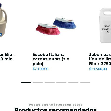
r Bio ,
Escoba Italiana
Jabón par
50 mln
cerdas duras (sin
líquido l
palo)
Bio x 3750
$7.100,00
$21.500,00
Puede que te interesen estos
Productos recomendados