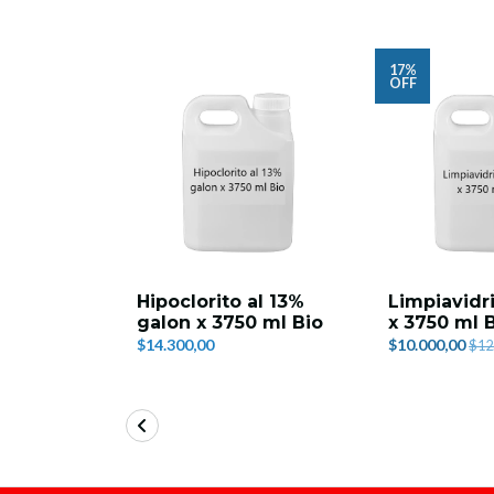
17%
OFF
Hipoclorito al 13%
Limpiavidr
galon x 3750 ml Bio
x 3750 ml 
$14.300,00
$10.000,00
$12