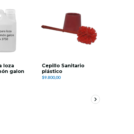
a loza
Cepillo Sanitario
Desinfec
imón galon
plástico
pisos Bio
3750 ml
$9.800,00
$14.200,00