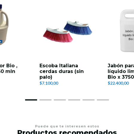
r Bio ,
Escoba Italiana
Jabón par
50 mln
cerdas duras (sin
líquido l
palo)
Bio x 3750
$7.100,00
$22.400,00
Puede que te interesen estos
Productos recomendados