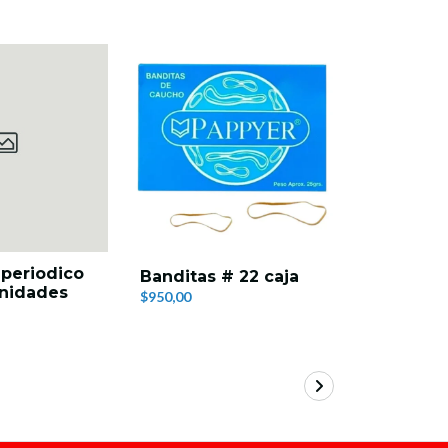
 periodico
Banditas # 22 caja
Yoyo par
unidades
$950,00
$1.500,00