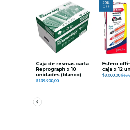
20%
OFF
Caja de resmas carta
Esfero offi
Reprograph x 10
caja x 12 u
unidades (blanco)
$8.000,00
$10.
$139.900,00