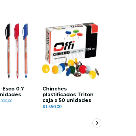
i-Esco 0.7
Chinches
Gancho l
unidades
plastificados Triton
Tritón pa
caja x 50 unidades
unidade
.000,00
$1.550,00
$3.500,00