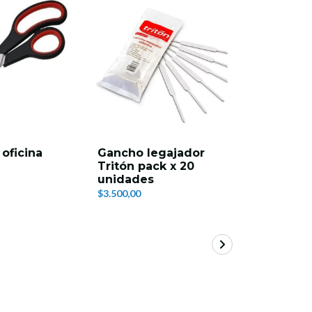
13%
OFF
 oficina
Gancho legajador
Nota adh
Tritón pack x 20
colores s
unidades
100 unid
$3.500,00
$2.100,00
$2