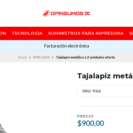
ON
TECNOLOGIA
SUMINISTROS PARA IMPRESORA
S
Facturación electrónica
A ,DESINFECCION DE SUPERFICIES Y ELEMENTOS DE BIOS
Inicio
PAPELERIA
Tajalapiz metálico x 2 unidades oferta
Tajalapiz metá
SKU: 1142
PRECIO
$900,00