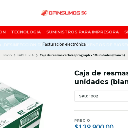
ON
TECNOLOGIA
SUMINISTROS PARA IMPRESORA
S
Facturación electrónica
A ,DESINFECCION DE SUPERFICIES Y ELEMENTOS DE BIOS
Inicio
PAPELERIA
Caja de resmas carta Reprograph x 10 unidades (blanco)
Caja de resmas
unidades (bla
SKU: 1002
PRECIO
$139.900,00