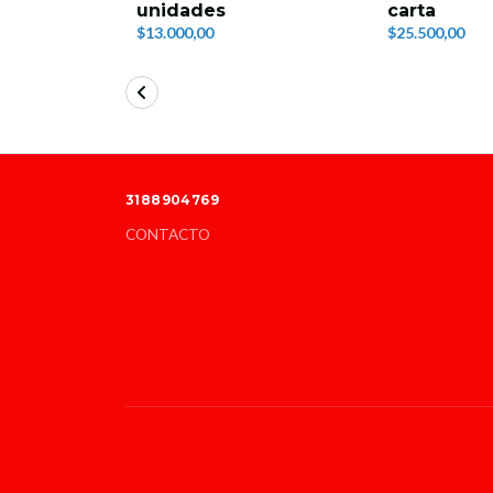
unidades
carta
$13.000,00
$25.500,00
3188904769
CONTACTO