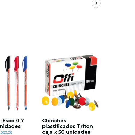
i-Esco 0.7
Chinches
Lápiz neg
unidades
plastificados Triton
Esco caja
caja x 50 unidades
unidade
.000,00