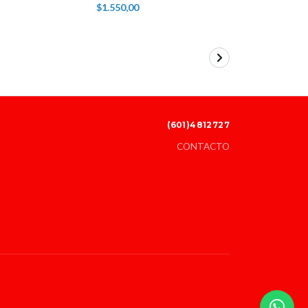
$1.550,00
$6.600,00
(601)4812727
CONTACTO