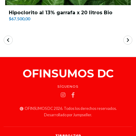
Hipoclorito al 13% garrafa x 20 litros Bio
$67.500,00
OFINSUMOS DC
SÍGUENOS
OFINSUMOS DC 2026. Todos los derechos reservados.
Desarrollado por Jumpseller
.
3188904769