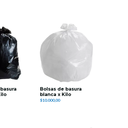
 basura
Bolsas de basura
Bolsas d
ilo
blanca x Kilo
verde x K
$10.000,00
$10.000,00