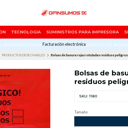
ON
TECNOLOGIA
SUMINISTROS PARA IMPRESORA
S
Facturación electrónica
A ,DESINFECCION DE SUPERFICIES Y ELEMENTOS DE BIOS
PRODUCTOS DESECHABLES
Bolsas de basura rojas rotuladas residuos peligros
Bolsas de basu
residuos pelig
SKU: 1180
Tamaño