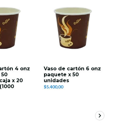
artón 4 onz
Vaso de cartón 6 onz
Vaso de 
 50
paquete x 50
paquete 
caja x 20
unidades
unidades
(1000
paquete
$5.400,00
$100.000,00