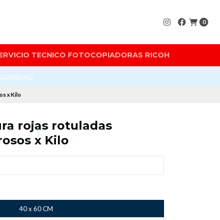
0
ERVICIO TECNICO FOTOCOPIADORAS RICOH
EGURIDAD
os x Kilo
ra rojas rotuladas
rosos x Kilo
40 x 60 CM