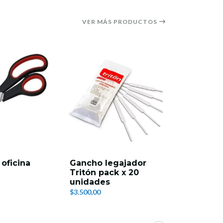
VER MÁS PRODUCTOS
13%
OFF
 oficina
Gancho legajador
Nota adh
Tritón pack x 20
colores s
unidades
100 unid
$3.500,00
$2.100,00
$2