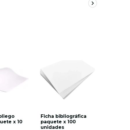
pliego
Ficha bibliográfica
Resaltado
uete x 10
paquete x 100
delgado 
unidades
unidade