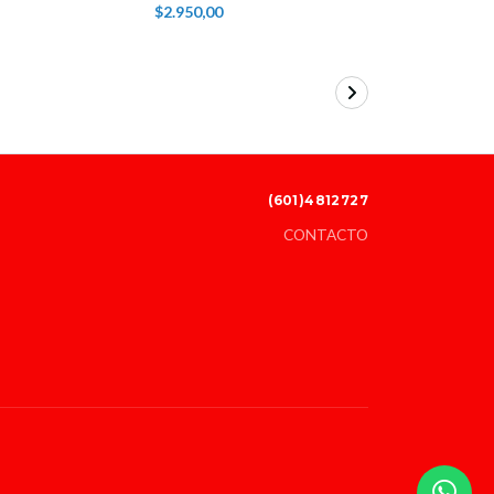
$2.950,00
$6.200,00
(601)4812727
CONTACTO