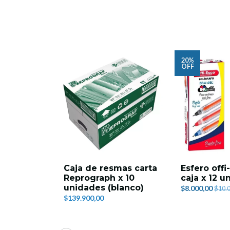
20%
OFF
Caja de resmas carta
Esfero offi
Reprograph x 10
caja x 12 u
unidades (blanco)
$8.000,00
$10.
$139.900,00