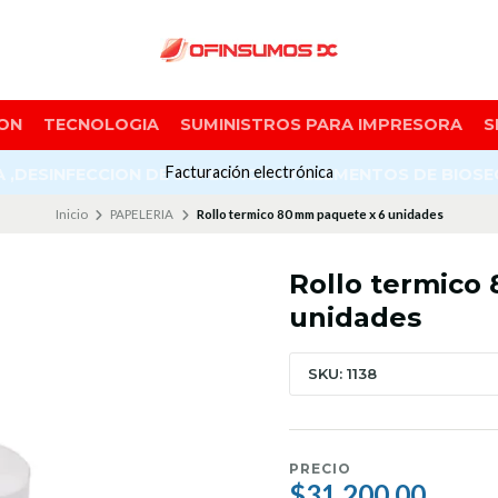
ON
TECNOLOGIA
SUMINISTROS PARA IMPRESORA
S
Facturación electrónica
A ,DESINFECCION DE SUPERFICIES Y ELEMENTOS DE BIOS
Inicio
PAPELERIA
Rollo termico 80 mm paquete x 6 unidades
Rollo termico
unidades
SKU: 1138
PRECIO
$31.200,00