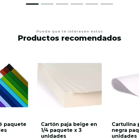
Puede que te interesen estos
Productos recomendados
é paquete
Cartón paja beige en
Cartulina 
des
1/4 paquete x 3
negra paq
unidades
unidades