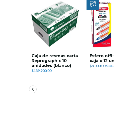
20%
OFF
Caja de resmas carta
Esfero offi
Reprograph x 10
caja x 12 u
unidades (blanco)
$8.000,00
$10.
$139.900,00