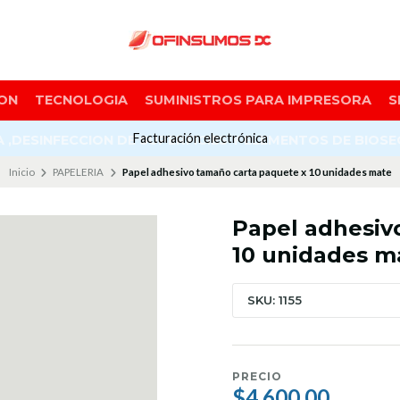
ON
TECNOLOGIA
SUMINISTROS PARA IMPRESORA
S
Facturación electrónica
A ,DESINFECCION DE SUPERFICIES Y ELEMENTOS DE BIOS
Inicio
PAPELERIA
Papel adhesivo tamaño carta paquete x 10 unidades mate
Papel adhesiv
10 unidades m
SKU: 1155
PRECIO
$4.600,00