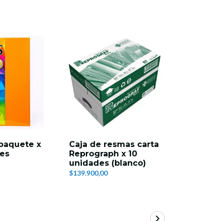
 paquete x
Caja de resmas carta
Policover
es
Reprograph x 10
plástica 
unidades (blanco)
anillados
carta
$139.900,00
$25.500,00