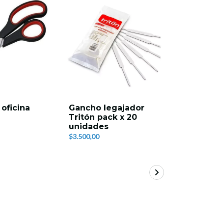
13%
OFF
 oficina
Gancho legajador
Nota adh
Tritón pack x 20
colores s
unidades
100 unid
$3.500,00
$2.100,00
$2