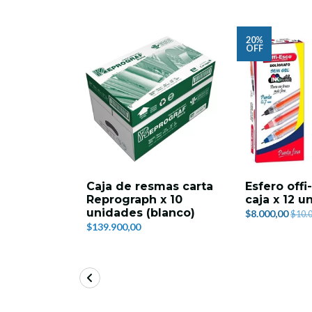
20%
OFF
Caja de resmas carta
Esfero offi
Reprograph x 10
caja x 12 u
unidades (blanco)
$8.000,00
$10.
$139.900,00