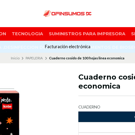
ON
TECNOLOGIA
SUMINISTROS PARA IMPRESORA
S
Facturación electrónica
A ,DESINFECCION DE SUPERFICIES Y ELEMENTOS DE BIOS
Inicio
PAPELERIA
Cuaderno cosido de 100 hojas linea economica
Cuaderno cosid
economica
CUADERNO