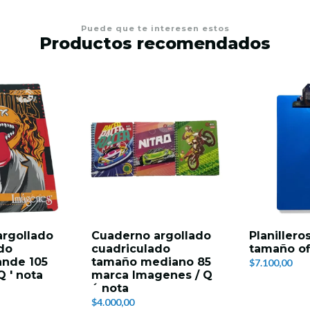
Puede que te interesen estos
Productos recomendados
argollado
Cuaderno argollado
Planillero
do
cuadriculado
tamaño of
ande 105
tamaño mediano 85
$7.100,00
 ' nota
marca Imagenes / Q
´ nota
$4.000,00