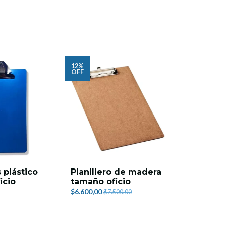
12%
OFF
s plástico
Planillero de madera
Papel Kr
icio
tamaño oficio
pliegos
$6.600,00
$8.600,00
$7.500,00