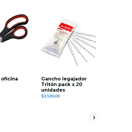
 oficina
Gancho legajador
Nota adh
Tritón pack x 20
colores s
unidades
100 unid
$3.500,00
$2.100,00