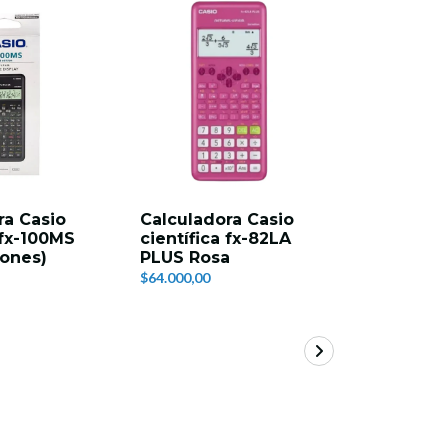
ra Casio
Calculadora Casio
Casio cien
 fx-100MS
científica fx-82LA
82LA PLU
iones)
PLUS Rosa
$64.000,00
$64.000,00