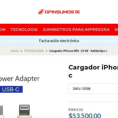
ON
TECNOLOGIA
SUMINISTROS PARA IMPRESORA
S
Facturación electrónica
A ,DESINFECCION DE SUPERFICIES Y ELEMENTOS DE BIOS
Inicio
TECNOLOGIA
Cargador iPhone EBS -25 W - Salida tipo c
Cargador iPhon
c
SKU: 1058
PRECIO
$53.500,00