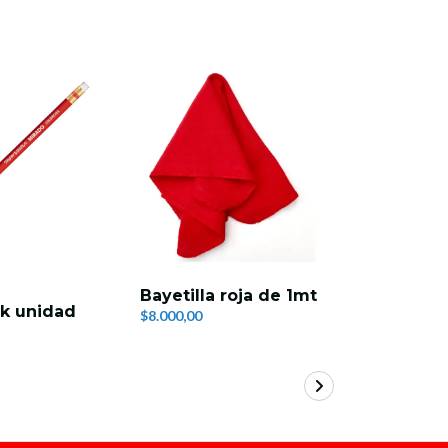
Tajalapiz
Bayetilla roja de 1mt
k unidad
Maped
$8.000,00
$1.500,00